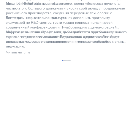
предприятиями, властью и обществом».
Мы в ГК «ИНТЕЛКА» гордимся тем, что проект «Велесова ночь» стал
частью этого большого движения и вносит свой вклад в продвижение
российского производства, соединяя передовые технологии с
богатством национальной культуры.
Впереди — новые горизонты: в планах дополнить программу
экскурсией по R&D‑центру: гости увидят корпоративный музей,
современный конференц‑зал и IT‑лабораторию с демонстрацией
цифровых решений. Кроме того, мы разработаем программы делового
Мы намерены развивать формат, добавляя в него ещё больше
туризма — для российской и международной аудитории. Они будут
технологий, смыслов и эмоций. Ведь именно в таком сочетании
включать экскурсии, нетворкинг‑сессии и культурные блоки.
рождается настоящее вдохновение — и именно оно способно менять
индустрию.
Читать на:
t.me