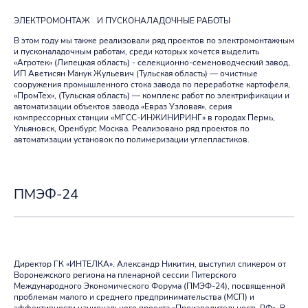
ЭЛЕКТРОМОНТАЖ И ПУСКОНАЛАДОЧНЫЕ РАБОТЫ
В этом году мы также реализовали ряд проектов по электромонтажным
и пусконаладочным работам, среди которых хочется выделить
«Агротек» (Липецкая область) - селекционно-семеноводческий завод,
ИП Аветисян Манук Жульевич (Тульская область) — очистные
сооружения промышленного стока завода по переработке картофеля,
«ПромТех», (Тульская область) — комплекс работ по электрификации и
автоматизации объектов завода «Евраз Узловая», серия
компрессорных станции «МГСС-ИНЖИНИРИНГ» в городах Пермь,
Ульяновск, Оренбург, Москва. Реализовано ряд проектов по
автоматизации установок по полимеризации углепластиков.
ПМЭФ-24
Директор ГК «ИНТЕЛКА». Александр Никитин, выступил спикером от
Воронежского региона на пленарной сессии Питерского
Международного Экономического Форума (ПМЭФ-24), посвященной
проблемам малого и среднего предпринимательства (МСП) и
эффективности национального проекта «Производительность РФ». В